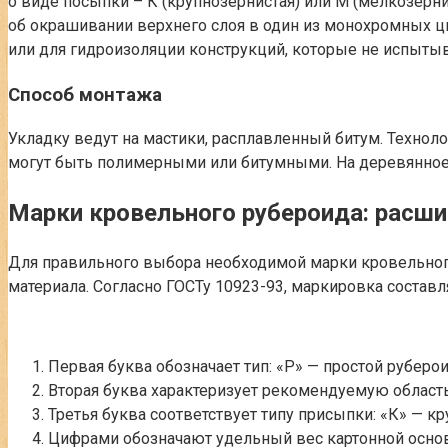
о виде посыпки – К (крупнозернистая) или М (мелкозерн
об окрашивании верхнего слоя в один из монохромных ц
или для гидроизоляции конструкций, которые не испыты
Способ монтажа
Укладку ведут на мастики, расплавленный битум. Технол
могут быть полимерными или битумными. На деревянное
Марки кровельного рубероида: расшиф
Для правильного выбора необходимой марки кровельног
материала. Согласно ГОСТу 10923-93, маркировка состав
Первая буква обозначает тип: «Р» — простой руберо
Вторая буква характеризует рекомендуемую область
Третья буква соответствует типу присыпки: «К» — к
Цифрами обозначают удельный вес картонной основы