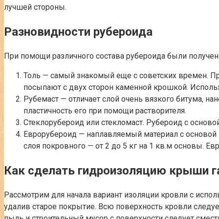
лучшей стороны.
Разновидности рубероида
При помощи различного состава рубероида были получен
Толь — самый знакомый еще с советских времен. П
посыпают с двух сторон каменной крошкой. Использ
Рубемаст — отличает слой очень вязкого битума, на
пластичность его при помощи растворителя.
Стеклорубероид или стекломаст. Рубероид с основой 
Еврорубероид — наплавляемый материал с основой и
слоя покровного — от 2 до 5 кг на 1 кв.м основы. 
Как сделать гидроизоляцию крыши 
Рассмотрим для начала вариант изоляции кровли с испол
удалив старое покрытие. Всю поверхность кровли следу
пыль и строительный мусор с поверхности следует смест