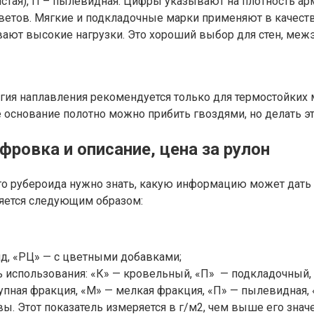
истая), П – пылевидная. Цифры указывают на плотность а
ветов. Мягкие и подкладочные марки применяют в качест
вают высокие нагрузки. Это хороший выбор для стен, меж
огия наплавления рекомендуется только для термостойких 
 основание полотно можно прибить гвоздями, но делать 
ровка и описание, цена за рулон
о рубероида нужно знать, какую информацию может дать 
ляется следующим образом:
ид, «РЦ» — с цветными добавками;
 использования: «К» — кровельный, «П» — подкладочный, 
рупная фракция, «М» — мелкая фракция, «П» — пылевидная, 
. Этот показатель измеряется в г/м2, чем выше его знач