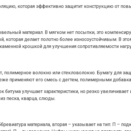
изоляцию, которая эффективно защитит конструкцию от по
вельный материал. В мягком нет посыпки, это компенсир
, которая делает полотно более износоустойчивым. В эт
 каменной крошкой для улучшения сопротивляемости нагр
т, полимерное волокно или стекловолокно. Бумагу для за
реже применяют его смесь с дегтем, полимерными добавк
битума улучшает характеристики, но резко увеличивает 
из песка, кварца, слюды.
бревиатура материала, вторая – указывает на тип: П – по