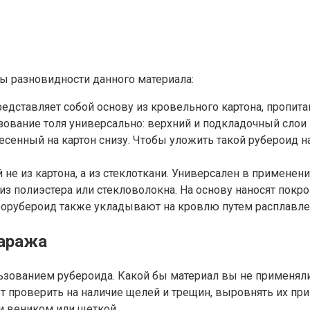
ы разновидности данного материала:
редставляет собой основу из кровельного картона, пропи
ование толя универсально: верхний и подкладочный слои 
несенный на картон снизу. Чтобы уложить такой рубероид 
не из картона, а из стеклоткани. Универсален в применени
з полиэстера или стекловолокна. На основу наносят покр
Еврорубероид также укладывают на кровлю путем расплавле
гаража
ьзованием рубероида. Какой бы материал вы не применяли
ет проверить на наличие щелей и трещин, выровнять их п
и веником или щеткой.