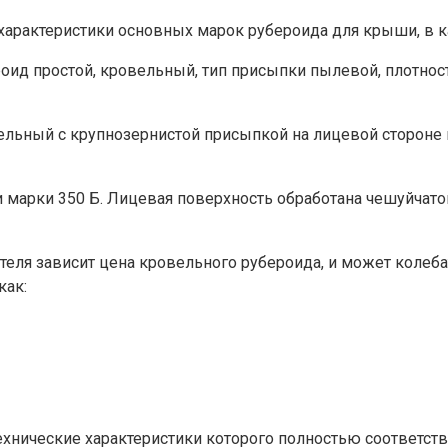
характеристики основных марок рубероида для крыши, в 
роид простой, кровельный, тип присыпки пылевой, плотност
вельный с крупнозернистой присыпкой на лицевой стороне
и марки 350 Б. Лицевая поверхность обработана чешуйчато
еля зависит цена кровельного рубероида, и может колебат
как:
хнические характеристики которого полностью соответств