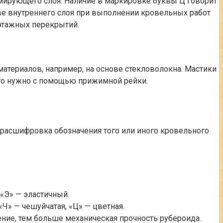
рмирующего слоя. Наличие в маркировке буквы Ц говорит
ве внутреннего слоя при выполнении кровельных работ
этажных перекрытий.
материалов, например, на основе стекловолокна. Мастики
это нужно с помощью прижимной рейки.
расшифровка обозначения того или иного кровельного
«Э» — эластичный.
«Ч» — чешуйчатая, «Ц» — цветная.
ение, тем больше механическая прочность рубероида.