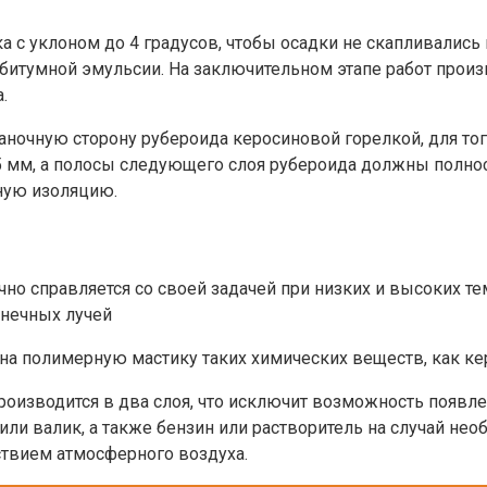
 с уклоном до 4 градусов, чтобы осадки не скапливались н
битумной эмульсии. На заключительном этапе работ произ
.
аночную сторону рубероида керосиновой горелкой, для тог
5 мм, а полосы следующего слоя рубероида должны полно
нную изоляцию.
но справляется со своей задачей при низких и высоких те
нечных лучей
а полимерную мастику таких химических веществ, как кер
оизводится в два слоя, что исключит возможность появле
или валик, а также бензин или растворитель на случай не
ствием атмосферного воздуха.