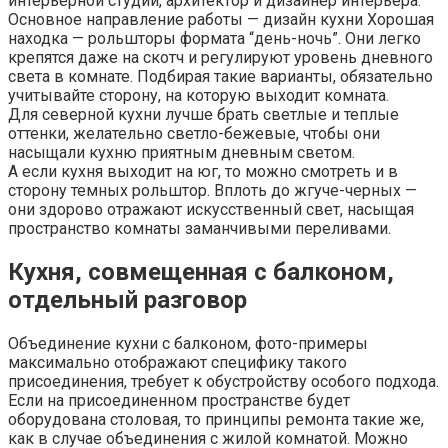
интерьерной студии, архитектор и дизайнер интерьера.
Основное направление работы — дизайн кухни Хорошая
находка — рольшторы формата “день-ночь”. Они легко
крепятся даже на скотч и регулируют уровень дневного
света в комнате. Подбирая такие варианты, обязательно
учитывайте сторону, на которую выходит комната.
Для северной кухни лучше брать светлые и теплые
оттенки, желательно светло-бежевые, чтобы они
насыщали кухню приятным дневным светом.
А если кухня выходит на юг, то можно смотреть и в
сторону темных рольштор. Вплоть до жгуче-черных —
они здорово отражают искусственный свет, насыщая
пространство комнаты заманчивыми переливами.
Кухня, совмещенная с балконом,
отдельный разговор
Объединение кухни с балконом, фото-примеры
максимально отображают специфику такого
присоединения, требует к обустройству особого подхода.
Если на присоединенном пространстве будет
оборудована столовая, то принципы ремонта такие же,
как в случае объединения с жилой комнатой. Можно