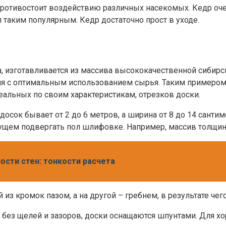
 противостоит воздействию различных насекомых. Кедр оче
 таким популярным. Кедр достаточно прост в уходе.
а, изготавливается из массива высококачественной сибир
я с оптимальным использованием сырья. Таким примером 
еальных по своим характеристикам, отрезков доски.
осок бывает от 2 до 6 метров, а ширина от 8 до 14 сантим
дущем подвергать пол шлифовке. Например, массив толщин
ности стен: тонкости расчета
из кромок пазом, а на другой – гребнем, в результате чег
, без щелей и зазоров, доски оснащаются шпунтами. Для 