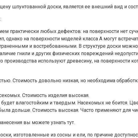
цену шпунтованной доски, является ее внешний вид и сост
:
вием практически любых дефектов: на поверхности нет суч
ип, однако на поверхности моделей класса А могут встреча
траненными и востребованными. В структуре доски можно 
наличие гнили и других физических повреждений недопуст
о производства используют древесину, на поверхности кото
стью. Стоимость довольно низкая, но необходима обработ
асекомых. Стоимость изделия высокая.
 будет влагостойким и твердым. Насекомых не боится. Ц
 была дольше. Стоимость высокая. Часто применяют для чи
нанесения вы можете узнать тут.
ки, изготовленные из сосны и ели, по причине доступнос