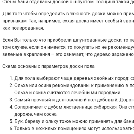
Стены бани отделаны доской с шпунтом. Толщина такой 
Для того чтобы определить влажность доски можно прим
признакам. Так, например, сухая доска имеет особый зво
как полированная.
Если Вы только что приобрели шпунтованные доски, то пер
том случае, если он имеется, то покупать их не рекоменд
зеленые вкрапления – это означает, что дерево заражено 
Схема основных параметров доски пола.
Для пола выбирают чаще деревья хвойных пород: сос
Ольха или осина рекомендованы к применению в пом
Ольха и осина считаются лечебными породами.
Самый прочный и долговечный пол дубовый. Дорого 
Соперничает с дубом лиственница сибирская. Она ст
дороже, чем сосна.
Бук, березу и ольху тоже можно применять для бани
Только в нежилых помещениях могут использоваться 