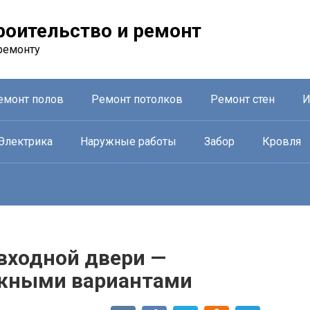
троительство и ремонт
ремонту
емонт полов
Ремонт потолков
Ремонт стен
И
Электрика
Наружные работы
Забор
Кровля
входной двери —
ожными вариантами