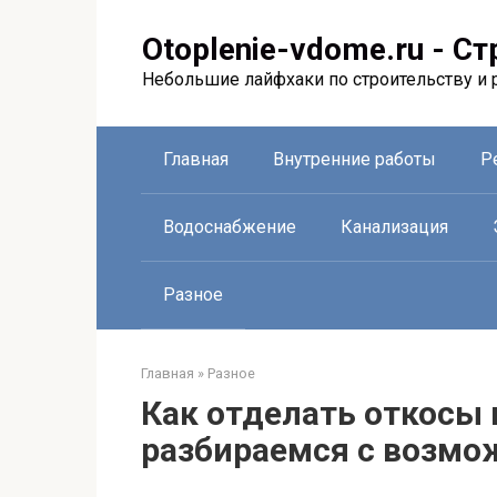
Перейти
к
Otoplenie-vdome.ru - С
контенту
Небольшие лайфхаки по строительству и 
Главная
Внутренние работы
Р
Водоснабжение
Канализация
Разное
Главная
»
Разное
Как отделать откосы 
разбираемся с возм