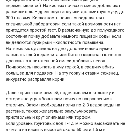
перемешивается). На кислых почвах в смесь добавляют
раскислитель – древесную золу или доломитную муку, до
300 г на яму. Кислотность почвы определяется в
специальной лаборатории, если такой возможности нет –
пригодится простой тест. В размоченную до полужидкого
состояния почву добавьте немного пищевой соды: если
выделяются пузырьки –кислотность повышена.
На тяжелых суглинках на дно дополнительно нужно
насыпать слой керамзита или битого кирпича в качестве
дренажа, а к питательной смеси добавить песок.
Почвосмесь насыпать в яму горкой, в средину вбить
колышек для подвязки. На эту горку и ставим саженец,
аккуратно расправляя корни
Далее присыпаем землей, подвязываем к колышку и
осторожно утрамбовываем почву по направлению к
стволику. Затем необходим полив по 2-3 ведра воды на
растение, также желательно замульчировать
приствольный круг опилками или торфом.
Если уровень грунтовых вод 1-1,5 м можно высаживать не
в яму, а на насыпь высотой около 60 см и 1,5 м в