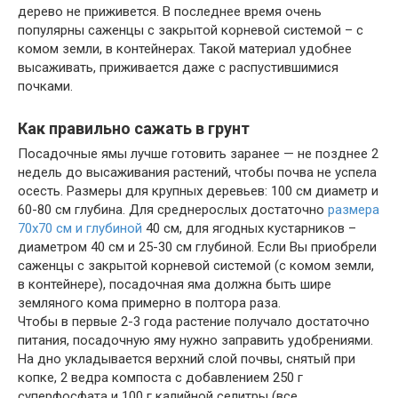
дерево не приживется. В последнее время очень
популярны саженцы с закрытой корневой системой – с
комом земли, в контейнерах. Такой материал удобнее
высаживать, приживается даже с распустившимися
почками.
Как правильно сажать в грунт
Посадочные ямы лучше готовить заранее — не позднее 2
недель до высаживания растений, чтобы почва не успела
осесть. Размеры для крупных деревьев: 100 см диаметр и
60-80 см глубина. Для среднерослых достаточно
размера
70х70 см и глубиной
40 см, для ягодных кустарников –
диаметром 40 см и 25-30 см глубиной. Если Вы приобрели
саженцы с закрытой корневой системой (с комом земли,
в контейнере), посадочная яма должна быть шире
земляного кома примерно в полтора раза.
Чтобы в первые 2-3 года растение получало достаточно
питания, посадочную яму нужно заправить удобрениями.
На дно укладывается верхний слой почвы, снятый при
копке, 2 ведра компоста с добавлением 250 г
суперфосфата и 100 г калийной селитры (все