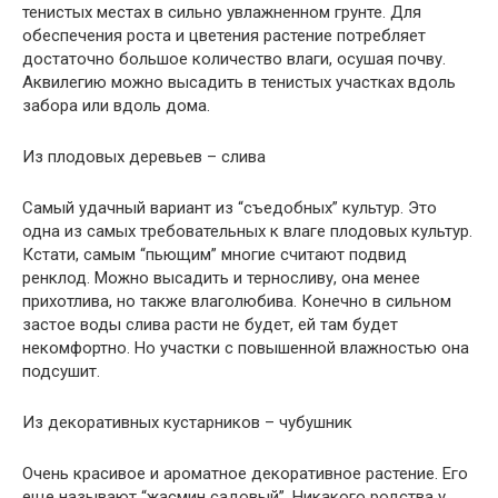
тенистых местах в сильно увлажненном грунте. Для
обеспечения роста и цветения растение потребляет
достаточно большое количество влаги, осушая почву.
Аквилегию можно высадить в тенистых участках вдоль
забора или вдоль дома.
Из плодовых деревьев – слива
Самый удачный вариант из “съедобных” культур. Это
одна из самых требовательных к влаге плодовых культур.
Кстати, самым “пьющим” многие считают подвид
ренклод. Можно высадить и терносливу, она менее
прихотлива, но также влаголюбива. Конечно в сильном
застое воды слива расти не будет, ей там будет
некомфортно. Но участки с повышенной влажностью она
подсушит.
Из декоративных кустарников – чубушник
Очень красивое и ароматное декоративное растение. Его
еще называют “жасмин садовый”. Никакого родства у