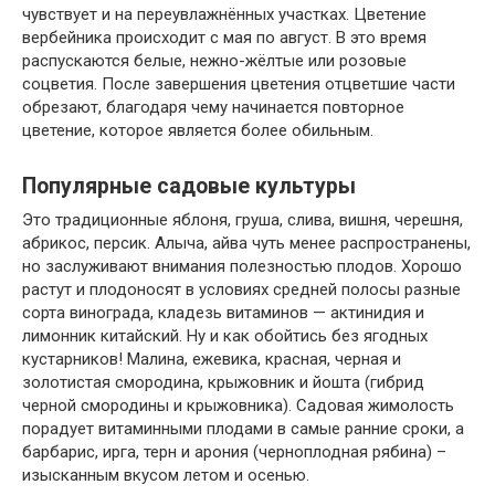
чувствует и на переувлажнённых участках. Цветение
вербейника происходит с мая по август. В это время
распускаются белые, нежно-жёлтые или розовые
соцветия. После завершения цветения отцветшие части
обрезают, благодаря чему начинается повторное
цветение, которое является более обильным.
Популярные садовые культуры
Это традиционные яблоня, груша, слива, вишня, черешня,
абрикос, персик. Алыча, айва чуть менее распространены,
но заслуживают внимания полезностью плодов. Хорошо
растут и плодоносят в условиях средней полосы разные
сорта винограда, кладезь витаминов — актинидия и
лимонник китайский. Ну и как обойтись без ягодных
кустарников! Малина, ежевика, красная, черная и
золотистая смородина, крыжовник и йошта (гибрид
черной смородины и крыжовника). Садовая жимолость
порадует витаминными плодами в самые ранние сроки, а
барбарис, ирга, терн и арония (черноплодная рябина) –
изысканным вкусом летом и осенью.