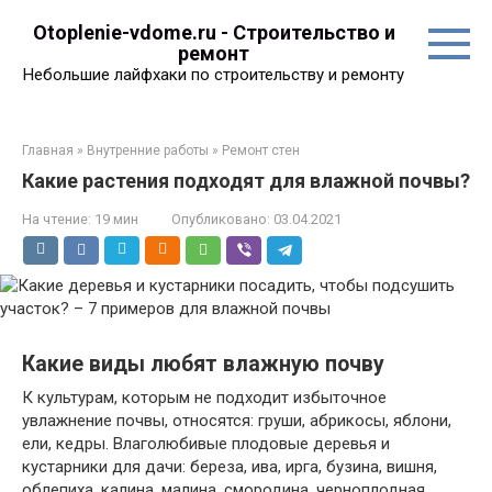
Перейти
Otoplenie-vdome.ru - Строительство и
к
ремонт
контенту
Небольшие лайфхаки по строительству и ремонту
Главная
»
Внутренние работы
»
Ремонт стен
Какие растения подходят для влажной почвы?
На чтение:
19 мин
Опубликовано:
03.04.2021
Какие виды любят влажную почву
К культурам, которым не подходит избыточное
увлажнение почвы, относятся: груши, абрикосы, яблони,
ели, кедры. Влаголюбивые плодовые деревья и
кустарники для дачи: береза, ива, ирга, бузина, вишня,
облепиха, калина, малина, смородина, черноплодная