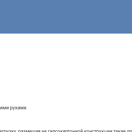
оими руками.
грузку, размещая на гипсокартонной конструкции такие п