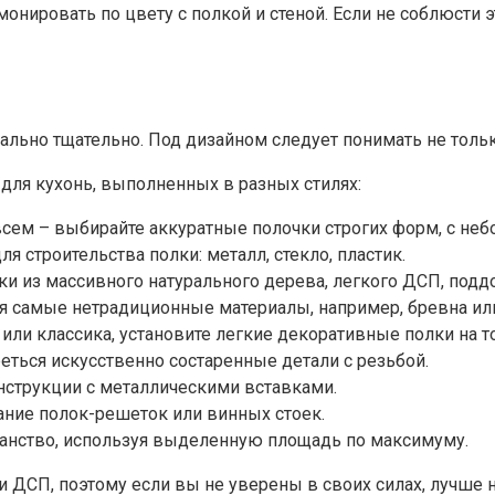
ировать по цвету с полкой и стеной. Если не соблюсти эт
льно тщательно. Под дизайном следует понимать не тольк
ля кухонь, выполненных в разных стилях:
 всем – выбирайте аккуратные полочки строгих форм, с н
 строительства полки: металл, стекло, пластик.
ки из массивного натурального дерева, легкого ДСП, подд
уя самые нетрадиционные материалы, например, бревна ил
 или классика, установите легкие декоративные полки на 
реться искусственно состаренные детали с резьбой.
нструкции с металлическими вставками.
ние полок-решеток или винных стоек.
ранство, используя выделенную площадь по максимуму.
 ДСП, поэтому если вы не уверены в своих силах, лучше н