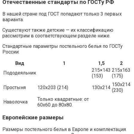
Отечественные стандарты по ГОСТу РФ
В нашей стране под ГОСТ попадают только 3 первых
варианта.
Существуют также детские — их классификацию
рассмотрим в соответствующем разделе ниже.
Стандартные параметры постельного белья по ГОСТу
России:
Вид
1
1,5
2
215×143
215х163
Пододеяльник
(153)
(175)
150х214
Простыня
120х203 (214)
130х214
(230)
Только квадратные: от
Наволочка
60х60 до 80х80.
Европейские размеры
Размеры постельного белья в Европе и комплектация