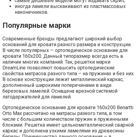
самые дешевые модели могут издавать скрип;
иногда ламели выскакивают из пластмассовых
наконечников.
Популярные марки
Современные бренды предлагают широкий выбор
оснований для кровати разного размера и конструкции.
В числе популярных — ортопедическое основание для
кровати 160х200. Данный типоразмер всегда есть в
наличии многих компаний. Так, решетки марки
DreamLine позволяют повысить ортопедические
свойства матрасов разного типа – на пружинах и без них.
В основе конструкции лежит металлический каркас,
дополненный широкими поперечинами в виде
березовых ламелей. Оснащена врезной системой
латодержателей для ламелей.
Ортопедическое основание для кровати 160х200 Benartti
Orto Max рассчитано на матрасы разеого типа, в том
числе с большим количеством пружин и пружинными
блоками. Решетка имеет цельнометаллический сварной
каркас и дополнена узкими ламелями из древесины
березы. Преимущество данного основания — в