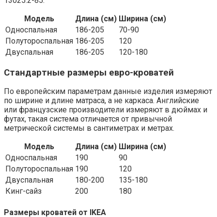
13025.2-85.
Модель
Длина (см)
Ширина (см)
Односпальная
186-205
70-90
Полутороспальная
186-205
120
Двуспальная
186-205
120-180
Стандартные размеры евро-кроватей
По европейским параметрам данные изделия измеряют
по ширине и длине матраса, а не каркаса. Английские
или французские производители измеряют в дюймах и
футах, такая система отличается от привычной
метрической системы в сантиметрах и метрах.
Модель
Длина (см)
Ширина (см)
Односпальная
190
90
Полутороспальная
190
120
Двуспальная
180-200
135-180
Кинг-сайз
200
180
Размеры кроватей от IKEA