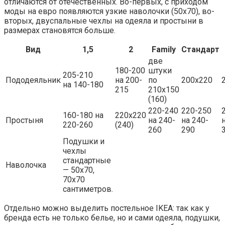
отличаются от отечественных. Во-первых, с приходом
моды на евро появляются узкие наволочки (50х70), во-
вторых, двуспальные чехлы на одеяла и простыни в
размерах становятся больше.
Вид
1,5
2
Family
Стандарт
две
180-200
штуки
205-210
Пододеяльник
на 200-
по
200х220
на 140-180
215
210х150
(160)
220-240
220-250
160-180 на
220х220
Простыня
на 240-
на 240-
220-260
(240)
260
290
Подушки и
чехлы
стандартные
Наволочка
— 50х70,
70х70
сантиметров.
Отдельно можно выделить постельное IKEA: так как у
бренда есть не только белье, но и сами одеяла, подушки,