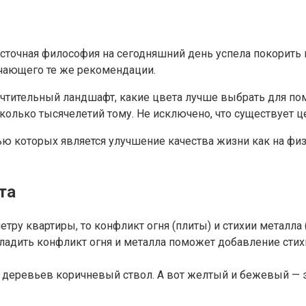
точная философия на сегодняшний день успела покорить м
ючающего те же рекомендации.
очтительный ландшафт, какие цвета лучше выбрать для по
колько тысячелетий тому. Не исключено, что существует ц
ью которых является улучшение качества жизни как на физ
та
етру квартиры, то конфликт огня (плиты) и стихии металл
ладить конфликт огня и металла поможет добавление стих
 деревьев коричневый ствол. А вот желтый и бежевый — эт