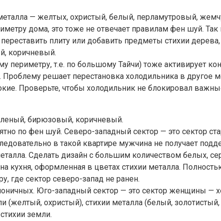
 металла — желтых, охристый, белый, перламутровый, жем
риметру дома, это тоже не отвечает правилам фен шуй. Та
е переставить плиту или добавить предметы стихии дерева
й, коричневый.
 периметру, т.е. по большому Тайчи) тоже активирует кон
. Проблему решает перестановка холодильника в другое м
е. Проверьте, чтобы холодильник не блокировал важные 
зеленый, бирюзовый, коричневый.
ятно по фен шуй. Северо-западный сектор — это сектор ст
 следовательно в такой квартире мужчина не получает подд
талла. Сделать дизайн с большим количеством белых, сер
на кухня, оформленная в цветах стихии металла. Полность
у, где сектор северо-запад не ранен.
моничных. Юго-западный сектор — это сектор женщины — х
и (желтый, охристый), стихии металла (белый, золотистый
 стихии земли.