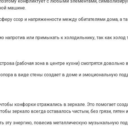
и поэтому конфликтует с любыми элементами, символизиру
чной машине.
осферу ссор и напряженности между обитателями дома, а т
 напротив или примыкать к холодильнику, так как холод т
строва (рабочая зона в центре кухни) смотрятся довольно 
 опора в виде стены создает в доме и эмоциональную подд
 чтобы конфорки отражались в зеркале. Это помогает соз
обы зеркало всегда оставалось чистым, без грязи, пятен и
ить эту энергию, повесив металлическую музыкальную под