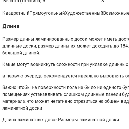
Высота (толщина)
6
8
Квадратный
Прямоугольный
ХудожественныйВозможные 
Длина
Размер длины ламинированных досок может иметь достат
длинные доски, размер длины их может доходить до 184,5
большой длиной.
Какие могут возникнуть сложности при укладке длинных 
в первую очередь рекомендуется идеально выровнять о
Важно чтобы на поверхности пола не было ни единого бу
помещениях устанавливать слишком длинные панели будет
материала, что может негативно отразиться на общем в
ламинатной доски
Длина ламинатных досок
Размеры ламинатной доски