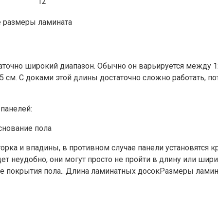
12
размеры ламината
очно широкий диапазон. Обычно он варьируется между 12
 см. С доками этой длины достаточно сложно работать, по
панелей:
снование пола
горка и впадины, в противном случае панели установятся 
 неудобно, они могут просто не пройти в длину или шири
иде покрытия пола.. Длина ламинатных досокРазмеры лам