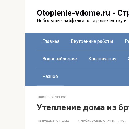
Перейти
к
Otoplenie-vdome.ru - С
контенту
Небольшие лайфхаки по строительству и 
Главная
Внутренние работы
Р
Водоснабжение
Канализация
Разное
Главная
»
Разное
Утепление дома из б
На чтение:
21 мин
Опубликовано:
22.06.2022