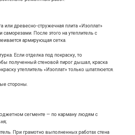
ата или древесно-стружечная плита «Изоплат»
 саморезами. После этого на утеплитель с
еивается армирующая сетка.
урка. Если отделка под покраску, то
обы полученный стеновой пирог дышал, краска
окраску утеплитель «Изоплат» только шпатлюется.
бые стороны.
бюджетном сегменте — по карману людям с
ня;
итель. При грамотно выполненных работах стена