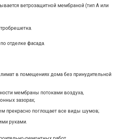
крывается ветрозащитной мембраной (тип А или
нтробрешетка.
по отделке фасада.
лимат в помещениях дома без принудительной
хности мембраны потоками воздуха,
нных зазорах;
лем прекрасно поглощает все виды шумов;
ми руками.
роительно-ремонтных работ.