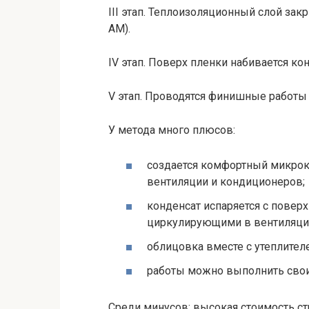
III этап. Теплоизоляционный слой за
АМ).
IV этап. Поверх пленки набивается ко
V этап. Проводятся финишные работы 
У метода много плюсов:
создается комфортный микрок
вентиляции и кондиционеров;
конденсат испаряется с повер
циркулирующими в вентиляцио
облицовка вместе с утеплите
работы можно выполнить свои
Среди минусов: высокая стоимость ст