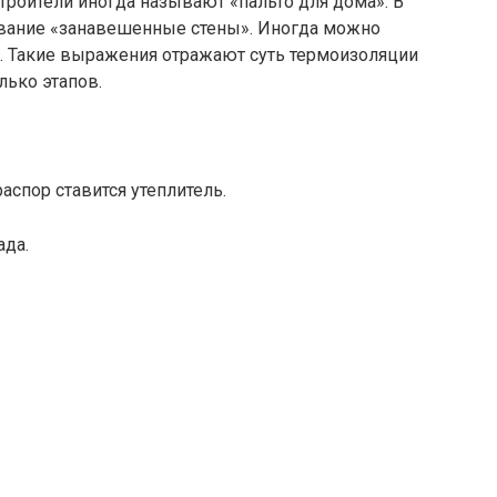
роители иногда называют «пальто для дома». В
звание «занавешенные стены». Иногда можно
а. Такие выражения отражают суть термоизоляции
лько этапов.
аспор ставится утеплитель.
ада.