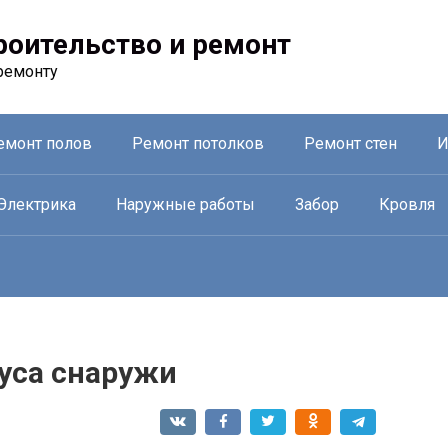
троительство и ремонт
ремонту
емонт полов
Ремонт потолков
Ремонт стен
И
Электрика
Наружные работы
Забор
Кровля
руса снаружи