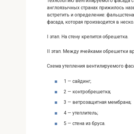
Технологию вентилируемого фасада ст
англоязычных странах прижилось на
встретить и определение: фальшстен
фасада, которая производится в неско
I этап. На стену крепится обрешетка.
II этап. Между ячейками обрешетки вр
Схема утепления вентилируемого фас
1 — сайдинг;
2 — контробрешетка;
3 — ветрозащитная мембрана;
4 — утеплитель;
5 — стена из бруса.